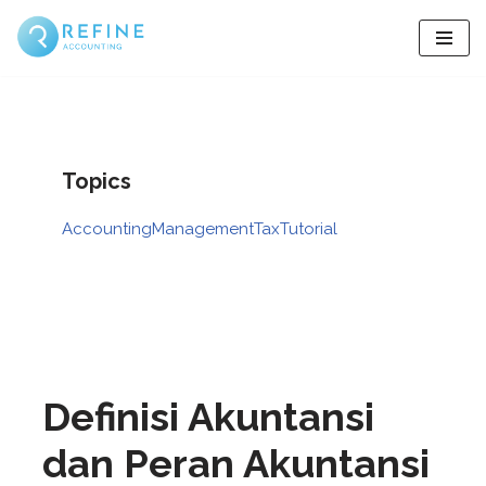
Skip
to
content
Topics
Accounting
Management
Tax
Tutorial
Definisi Akuntansi
dan Peran Akuntansi