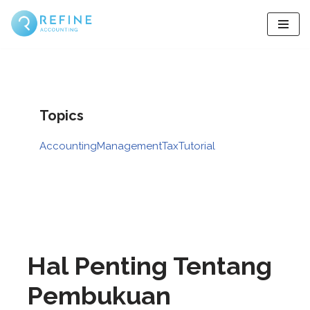
Skip
to
content
Topics
Accounting
Management
Tax
Tutorial
Hal Penting Tentang
Pembukuan