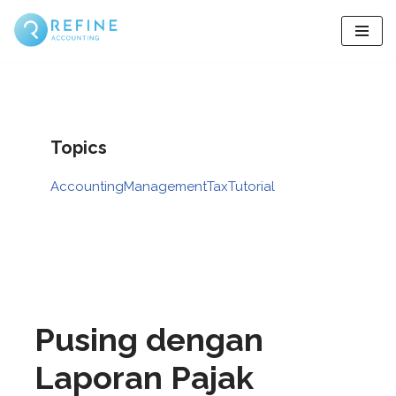
Skip
to
content
Topics
Accounting
Management
Tax
Tutorial
Pusing dengan
Laporan Pajak